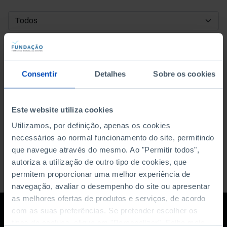
DATA DE INÍCIO
DATA DE FIM
Consentir
Detalhes
Sobre os cookies
ORDENAR POR
Este website utiliza cookies
Utilizamos, por definição, apenas os cookies
necessários ao normal funcionamento do site, permitindo
que navegue através do mesmo. Ao "Permitir todos",
autoriza a utilização de outro tipo de cookies, que
permitem proporcionar uma melhor experiência de
navegação, avaliar o desempenho do site ou apresentar
as melhores ofertas de produtos e serviços, de acordo
com as suas preferências. Se pretender escolher os
tipos de cookies, clique em "Personalizar". Saiba mais