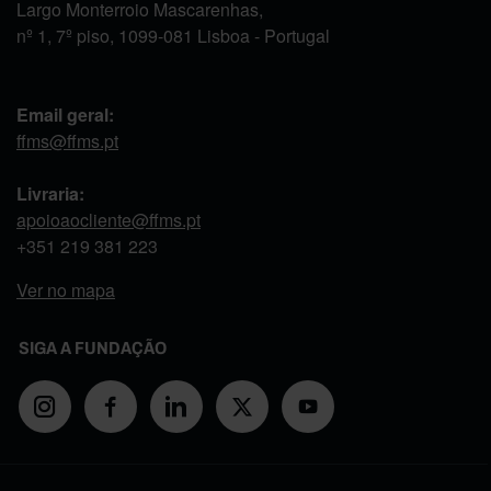
Largo Monterroio Mascarenhas,
nº 1, 7º piso, 1099-081 Lisboa - Portugal
Email geral:
ffms@ffms.pt
Livraria:
apoioaocliente@ffms.pt
+351
219 381 223
Ver no mapa
SIGA A FUNDAÇÃO