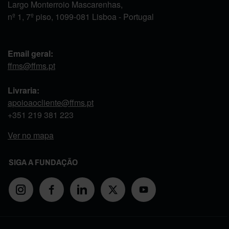
Largo Monterroio Mascarenhas,
nº 1, 7º piso, 1099-081 Lisboa - Portugal
Email geral:
ffms@ffms.pt
Livraria:
apoioaocliente@ffms.pt
+351
219 381 223
Ver no mapa
SIGA A FUNDAÇÃO