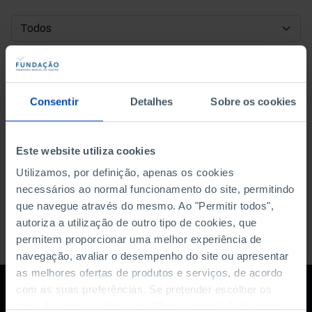
DATA DE INÍCIO
DATA DE FIM
Consentir
Detalhes
Sobre os cookies
ORDENAR POR
Este website utiliza cookies
Utilizamos, por definição, apenas os cookies
necessários ao normal funcionamento do site, permitindo
que navegue através do mesmo. Ao "Permitir todos",
autoriza a utilização de outro tipo de cookies, que
permitem proporcionar uma melhor experiência de
navegação, avaliar o desempenho do site ou apresentar
as melhores ofertas de produtos e serviços, de acordo
com as suas preferências. Se pretender escolher os
tipos de cookies, clique em "Personalizar". Saiba mais