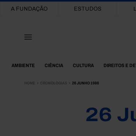
Main navigation
A FUNDAÇÃO
ESTUDOS
Themes Menu
AMBIENTE
CIÊNCIA
CULTURA
DIREITOS E D
HOME
CRONOLOGIAS
26 JUNHO 1986
26 J