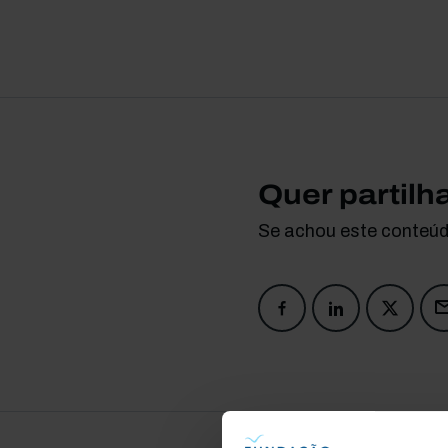
Quer partilh
Se achou este conteúdo