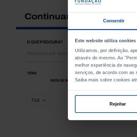
Continuar a pesquisar
Consentir
Este website utiliza cookies
O QUE PROCURA?
Utilizamos, por definição, a
através do mesmo. Ao "Permit
melhor experiência de naveg
serviços, de acordo com as s
TEMA
Saiba mais sobre cookies at
DATA DE INÍCIO
Rejeitar