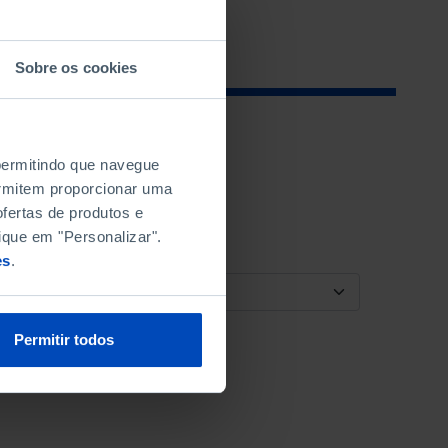
Sobre os cookies
 permitindo que navegue
permitem proporcionar uma
fertas de produtos e
ique em "Personalizar".
es
.
ORDENAR POR
Permitir todos