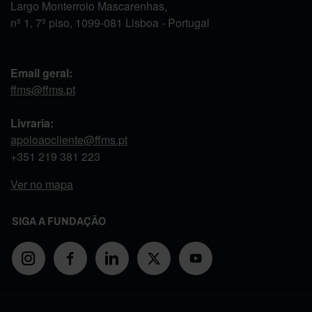
Largo Monterroio Mascarenhas,
nº 1, 7º piso, 1099-081 Lisboa - Portugal
Email geral:
ffms@ffms.pt
Livraria:
apoioaocliente@ffms.pt
+351
219 381 223
Ver no mapa
SIGA A FUNDAÇÃO