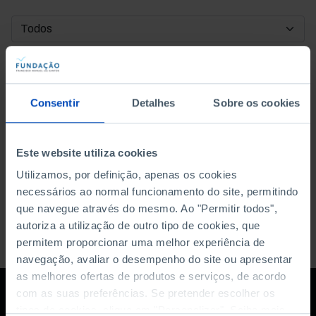
DATA DE INÍCIO
DATA DE FIM
Consentir
Detalhes
Sobre os cookies
ORDENAR POR
Este website utiliza cookies
Utilizamos, por definição, apenas os cookies
necessários ao normal funcionamento do site, permitindo
que navegue através do mesmo. Ao "Permitir todos",
autoriza a utilização de outro tipo de cookies, que
permitem proporcionar uma melhor experiência de
navegação, avaliar o desempenho do site ou apresentar
as melhores ofertas de produtos e serviços, de acordo
com as suas preferências. Se pretender escolher os
tipos de cookies, clique em "Personalizar". Saiba mais