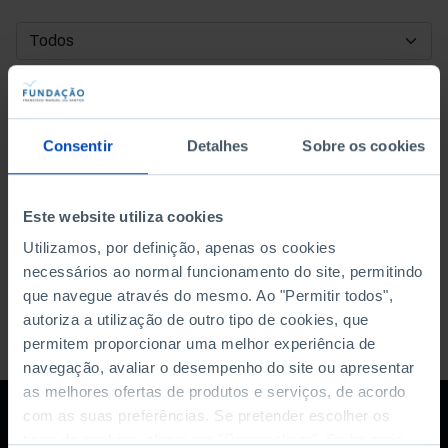
DATA DE INÍCIO
DATA DE FIM
Consentir
Detalhes
Sobre os cookies
ORDENAR POR
Este website utiliza cookies
Utilizamos, por definição, apenas os cookies
necessários ao normal funcionamento do site, permitindo
que navegue através do mesmo. Ao "Permitir todos",
autoriza a utilização de outro tipo de cookies, que
permitem proporcionar uma melhor experiência de
navegação, avaliar o desempenho do site ou apresentar
as melhores ofertas de produtos e serviços, de acordo
com as suas preferências. Se pretender escolher os
tipos de cookies, clique em "Personalizar". Saiba mais