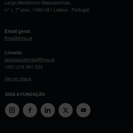
Largo Monterroio Mascarenhas,
nº 1, 7º piso, 1099-081 Lisboa - Portugal
Email geral:
ffms@ffms.pt
Livraria:
apoioaocliente@ffms.pt
+351
219 381 223
Ver no mapa
SIGA A FUNDAÇÃO