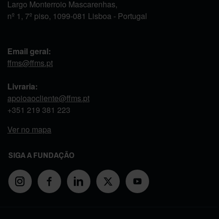
Largo Monterroio Mascarenhas,
nº 1, 7º piso, 1099-081 Lisboa - Portugal
Email geral:
ffms@ffms.pt
Livraria:
apoioaocliente@ffms.pt
+351
219 381 223
Ver no mapa
SIGA A FUNDAÇÃO