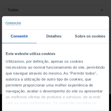
DATA DE INÍCIO
DATA DE FIM
Consentir
Detalhes
Sobre os cookies
ORDENAR POR
Este website utiliza cookies
Utilizamos, por definição, apenas os cookies
necessários ao normal funcionamento do site, permitindo
que navegue através do mesmo. Ao "Permitir todos",
autoriza a utilização de outro tipo de cookies, que
permitem proporcionar uma melhor experiência de
navegação, avaliar o desempenho do site ou apresentar
as melhores ofertas de produtos e serviços, de acordo
com as suas preferências. Se pretender escolher os
tipos de cookies, clique em "Personalizar". Saiba mais