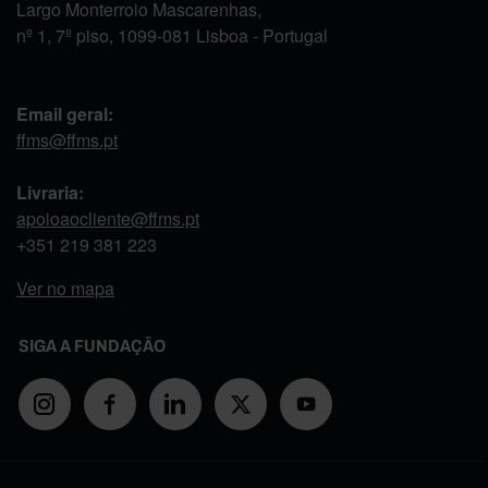
Largo Monterroio Mascarenhas,
nº 1, 7º piso, 1099-081 Lisboa - Portugal
Email geral:
ffms@ffms.pt
Livraria:
apoioaocliente@ffms.pt
+351
219 381 223
Ver no mapa
SIGA A FUNDAÇÃO