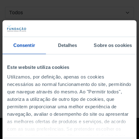
DATA DE INÍCIO
DATA DE FIM
Consentir
Detalhes
Sobre os cookies
ORDENAR POR
Este website utiliza cookies
Utilizamos, por definição, apenas os cookies
necessários ao normal funcionamento do site, permitindo
que navegue através do mesmo. Ao "Permitir todos",
autoriza a utilização de outro tipo de cookies, que
permitem proporcionar uma melhor experiência de
navegação, avaliar o desempenho do site ou apresentar
as melhores ofertas de produtos e serviços, de acordo
com as suas preferências. Se pretender escolher os
tipos de cookies, clique em "Personalizar". Saiba mais