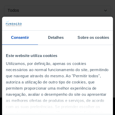
DATA DE INÍCIO
DATA DE FIM
Consentir
Detalhes
Sobre os cookies
ORDENAR POR
Este website utiliza cookies
Utilizamos, por definição, apenas os cookies
necessários ao normal funcionamento do site, permitindo
que navegue através do mesmo. Ao "Permitir todos",
autoriza a utilização de outro tipo de cookies, que
permitem proporcionar uma melhor experiência de
navegação, avaliar o desempenho do site ou apresentar
as melhores ofertas de produtos e serviços, de acordo
com as suas preferências. Se pretender escolher os
tipos de cookies, clique em "Personalizar". Saiba mais