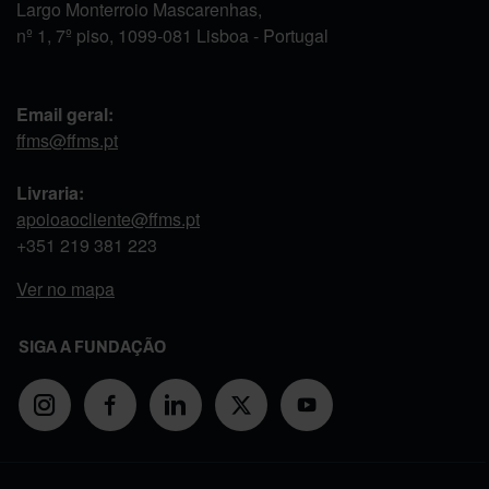
Largo Monterroio Mascarenhas,
nº 1, 7º piso, 1099-081 Lisboa - Portugal
Email geral:
ffms@ffms.pt
Livraria:
apoioaocliente@ffms.pt
+351
219 381 223
Ver no mapa
SIGA A FUNDAÇÃO