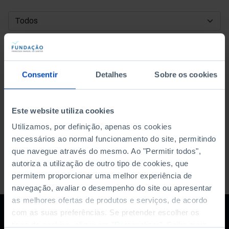
DATA DE INÍCIO
DATA DE FIM
Consentir
Detalhes
Sobre os cookies
ORDENAR POR
Este website utiliza cookies
Utilizamos, por definição, apenas os cookies
necessários ao normal funcionamento do site, permitindo
que navegue através do mesmo. Ao "Permitir todos",
autoriza a utilização de outro tipo de cookies, que
permitem proporcionar uma melhor experiência de
navegação, avaliar o desempenho do site ou apresentar
as melhores ofertas de produtos e serviços, de acordo
com as suas preferências. Se pretender escolher os
tipos de cookies, clique em "Personalizar". Saiba mais