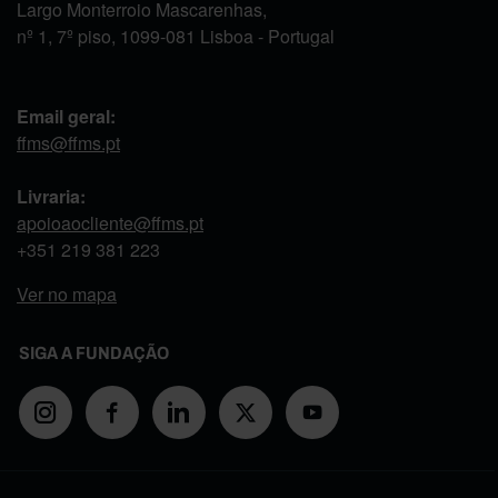
Largo Monterroio Mascarenhas,
nº 1, 7º piso, 1099-081 Lisboa - Portugal
Email geral:
ffms@ffms.pt
Livraria:
apoioaocliente@ffms.pt
+351
219 381 223
Ver no mapa
SIGA A FUNDAÇÃO