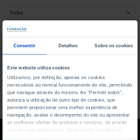
DATA DE INÍCIO
DATA DE FIM
Consentir
Detalhes
Sobre os cookies
ORDENAR POR
Este website utiliza cookies
Utilizamos, por definição, apenas os cookies
necessários ao normal funcionamento do site, permitindo
que navegue através do mesmo. Ao "Permitir todos",
autoriza a utilização de outro tipo de cookies, que
permitem proporcionar uma melhor experiência de
navegação, avaliar o desempenho do site ou apresentar
as melhores ofertas de produtos e serviços, de acordo
com as suas preferências. Se pretender escolher os
tipos de cookies, clique em "Personalizar". Saiba mais