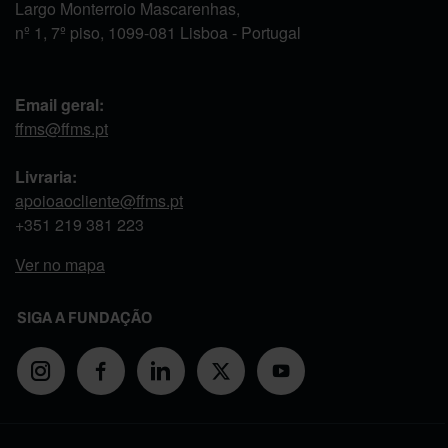
Largo Monterroio Mascarenhas,
nº 1, 7º piso, 1099-081 Lisboa - Portugal
Email geral:
ffms@ffms.pt
Livraria:
apoioaocliente@ffms.pt
+351
219 381 223
Ver no mapa
SIGA A FUNDAÇÃO