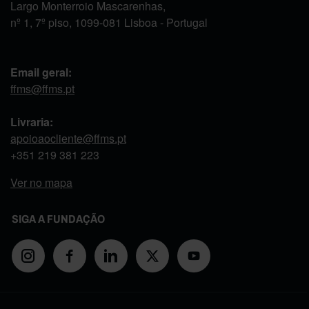
Largo Monterroio Mascarenhas,
nº 1, 7º piso, 1099-081 Lisboa - Portugal
Email geral:
ffms@ffms.pt
Livraria:
apoioaocliente@ffms.pt
+351
219 381 223
Ver no mapa
SIGA A FUNDAÇÃO