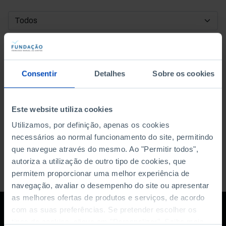
DATA DE INÍCIO
DATA DE FIM
Consentir
Detalhes
Sobre os cookies
ORDENAR POR
Este website utiliza cookies
Utilizamos, por definição, apenas os cookies
necessários ao normal funcionamento do site, permitindo
que navegue através do mesmo. Ao "Permitir todos",
autoriza a utilização de outro tipo de cookies, que
permitem proporcionar uma melhor experiência de
navegação, avaliar o desempenho do site ou apresentar
as melhores ofertas de produtos e serviços, de acordo
com as suas preferências. Se pretender escolher os
tipos de cookies, clique em "Personalizar". Saiba mais