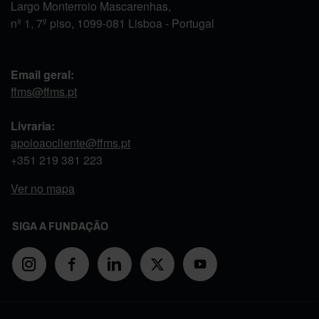
Largo Monterroio Mascarenhas,
nº 1, 7º piso, 1099-081 Lisboa - Portugal
Email geral:
ffms@ffms.pt
Livraria:
apoioaocliente@ffms.pt
+351
219 381 223
Ver no mapa
SIGA A FUNDAÇÃO