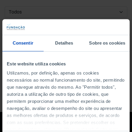
DATA DE INÍCIO
DATA DE FIM
Consentir
Detalhes
Sobre os cookies
ORDENAR POR
Este website utiliza cookies
Utilizamos, por definição, apenas os cookies
necessários ao normal funcionamento do site, permitindo
que navegue através do mesmo. Ao "Permitir todos",
autoriza a utilização de outro tipo de cookies, que
permitem proporcionar uma melhor experiência de
navegação, avaliar o desempenho do site ou apresentar
as melhores ofertas de produtos e serviços, de acordo
com as suas preferências. Se pretender escolher os
tipos de cookies, clique em "Personalizar". Saiba mais