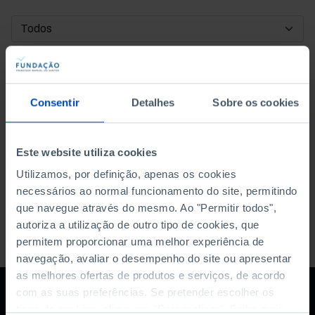
DATA DE INÍCIO
DATA DE FIM
Consentir
Detalhes
Sobre os cookies
ORDENAR POR
Este website utiliza cookies
Utilizamos, por definição, apenas os cookies
necessários ao normal funcionamento do site, permitindo
que navegue através do mesmo. Ao "Permitir todos",
autoriza a utilização de outro tipo de cookies, que
permitem proporcionar uma melhor experiência de
navegação, avaliar o desempenho do site ou apresentar
as melhores ofertas de produtos e serviços, de acordo
com as suas preferências. Se pretender escolher os
tipos de cookies, clique em "Personalizar". Saiba mais