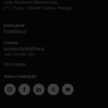
Largo Monterroio Mascarenhas,
nº 1, 7º piso, 1099-081 Lisboa - Portugal
Email geral:
ffms@ffms.pt
Livraria:
apoioaocliente@ffms.pt
+351
219 381 223
Ver no mapa
SIGA A FUNDAÇÃO