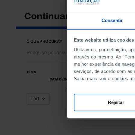
Continuar a pesquisar
Consentir
Este website utiliza cookies
O QUE PROCURA?
Utilizamos, por definição, a
através do mesmo. Ao "Permit
melhor experiência de naveg
serviços, de acordo com as s
TEMA
Saiba mais sobre cookies at
DATA DE INÍCIO
Rejeitar