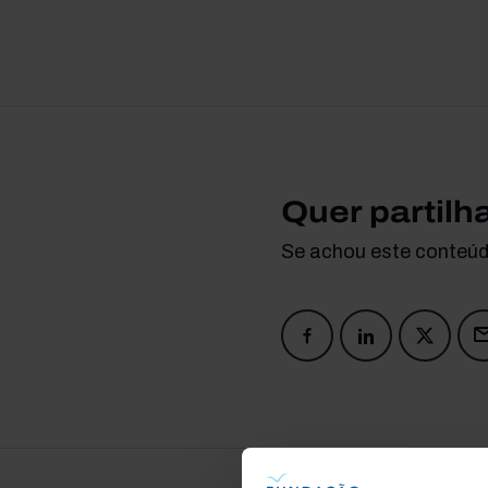
Quer partilh
Se achou este conteúdo