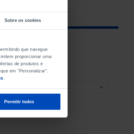
Sobre os cookies
 permitindo que navegue
permitem proporcionar uma
fertas de produtos e
ique em "Personalizar".
es
.
ORDENAR POR
Permitir todos