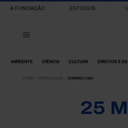
Main navigation
A FUNDAÇÃO
ESTUDOS
Themes Menu
AMBIENTE
CIÊNCIA
CULTURA
DIREITOS E D
HOME
CRONOLOGIAS
25 MARÇO 1983
25 M