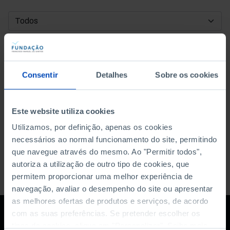
DATA DE INÍCIO
DATA DE FIM
Consentir
Detalhes
Sobre os cookies
ORDENAR POR
Este website utiliza cookies
Utilizamos, por definição, apenas os cookies
necessários ao normal funcionamento do site, permitindo
que navegue através do mesmo. Ao "Permitir todos",
autoriza a utilização de outro tipo de cookies, que
permitem proporcionar uma melhor experiência de
navegação, avaliar o desempenho do site ou apresentar
as melhores ofertas de produtos e serviços, de acordo
com as suas preferências. Se pretender escolher os
tipos de cookies, clique em "Personalizar". Saiba mais