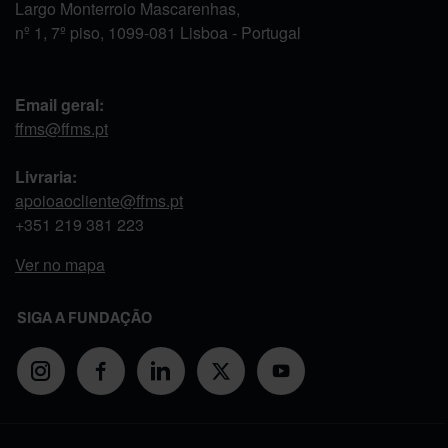
Largo Monterroio Mascarenhas,
nº 1, 7º piso, 1099-081 Lisboa - Portugal
Email geral:
ffms@ffms.pt
Livraria:
apoioaocliente@ffms.pt
+351
219 381 223
Ver no mapa
SIGA A FUNDAÇÃO