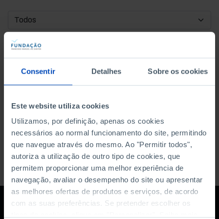
DATA DE INÍCIO
DATA DE FIM
Consentir
Detalhes
Sobre os cookies
ORDENAR POR
Este website utiliza cookies
Utilizamos, por definição, apenas os cookies
necessários ao normal funcionamento do site, permitindo
que navegue através do mesmo. Ao "Permitir todos",
autoriza a utilização de outro tipo de cookies, que
permitem proporcionar uma melhor experiência de
navegação, avaliar o desempenho do site ou apresentar
as melhores ofertas de produtos e serviços, de acordo
com as suas preferências. Se pretender escolher os
tipos de cookies, clique em "Personalizar". Saiba mais