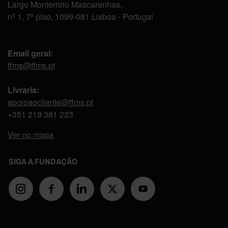
Largo Monterroio Mascarenhas,
nº 1, 7º piso, 1099-081 Lisboa - Portugal
Email geral:
ffms@ffms.pt
Livraria:
apoioaocliente@ffms.pt
+351
219 381 223
Ver no mapa
SIGA A FUNDAÇÃO