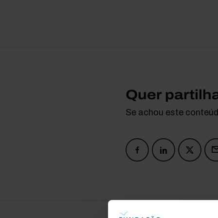
Quer partilh
Se achou este conteúdo