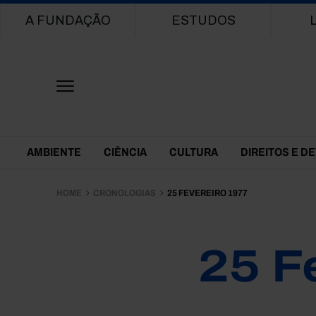
Main navigation
A FUNDAÇÃO
ESTUDOS
Themes Menu
AMBIENTE
CIÊNCIA
CULTURA
DIREITOS E D
HOME
CRONOLOGIAS
25 FEVEREIRO 1977
25 F