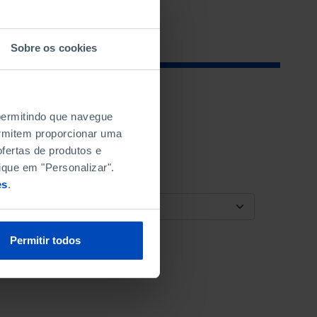
Sobre os cookies
 permitindo que navegue
permitem proporcionar uma
fertas de produtos e
ique em "Personalizar".
es
.
ORDENAR POR
Permitir todos