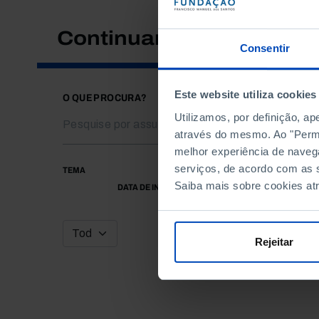
Continuar a pesquisar
Consentir
Este website utiliza cookies
O QUE PROCURA?
Utilizamos, por definição, a
através do mesmo. Ao "Permit
melhor experiência de naveg
serviços, de acordo com as s
TEMA
Saiba mais sobre cookies at
DATA DE INÍCIO
Rejeitar