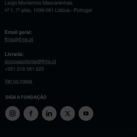
Largo Monterroio Mascarenhas,
nº 1, 7º piso, 1099-081 Lisboa - Portugal
Email geral:
ffms@ffms.pt
Livraria:
apoioaocliente@ffms.pt
+351
219 381 223
Ver no mapa
SIGA A FUNDAÇÃO