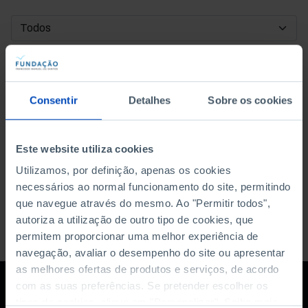
DATA DE INÍCIO
DATA DE FIM
Consentir
Detalhes
Sobre os cookies
ORDENAR POR
Este website utiliza cookies
Utilizamos, por definição, apenas os cookies
necessários ao normal funcionamento do site, permitindo
que navegue através do mesmo. Ao "Permitir todos",
autoriza a utilização de outro tipo de cookies, que
permitem proporcionar uma melhor experiência de
navegação, avaliar o desempenho do site ou apresentar
as melhores ofertas de produtos e serviços, de acordo
com as suas preferências. Se pretender escolher os
tipos de cookies, clique em "Personalizar". Saiba mais