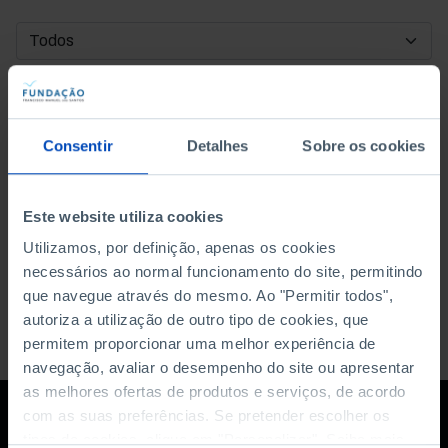
DATA DE INÍCIO
DATA DE FIM
Consentir
Detalhes
Sobre os cookies
ORDENAR POR
Este website utiliza cookies
Utilizamos, por definição, apenas os cookies
necessários ao normal funcionamento do site, permitindo
que navegue através do mesmo. Ao "Permitir todos",
autoriza a utilização de outro tipo de cookies, que
permitem proporcionar uma melhor experiência de
navegação, avaliar o desempenho do site ou apresentar
as melhores ofertas de produtos e serviços, de acordo
com as suas preferências. Se pretender escolher os
tipos de cookies, clique em "Personalizar". Saiba mais