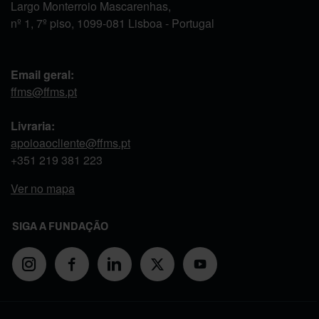
Largo Monterroio Mascarenhas,
nº 1, 7º piso, 1099-081 Lisboa - Portugal
Email geral:
ffms@ffms.pt
Livraria:
apoioaocliente@ffms.pt
+351
219 381 223
Ver no mapa
SIGA A FUNDAÇÃO