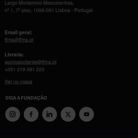
Largo Monterroio Mascarenhas,
nº 1, 7º piso, 1099-081 Lisboa - Portugal
Email geral:
ffms@ffms.pt
Livraria:
apoioaocliente@ffms.pt
+351
219 381 223
Ver no mapa
SIGA A FUNDAÇÃO