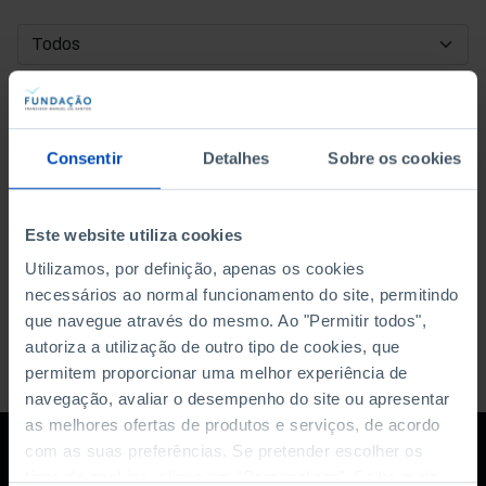
DATA DE INÍCIO
DATA DE FIM
Consentir
Detalhes
Sobre os cookies
ORDENAR POR
Este website utiliza cookies
Utilizamos, por definição, apenas os cookies
necessários ao normal funcionamento do site, permitindo
que navegue através do mesmo. Ao "Permitir todos",
autoriza a utilização de outro tipo de cookies, que
permitem proporcionar uma melhor experiência de
navegação, avaliar o desempenho do site ou apresentar
as melhores ofertas de produtos e serviços, de acordo
com as suas preferências. Se pretender escolher os
tipos de cookies, clique em "Personalizar". Saiba mais