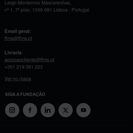
Largo Monterroio Mascarenhas,
nº 1, 7º piso, 1099-081 Lisboa - Portugal
Email geral:
ffms@ffms.pt
Livraria:
apoioaocliente@ffms.pt
+351
219 381 223
Ver no mapa
SIGA A FUNDAÇÃO