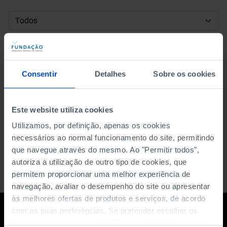
DATA DE INÍCIO
DATA DE FIM
Consentir
Detalhes
Sobre os cookies
ORDENAR POR
Este website utiliza cookies
Utilizamos, por definição, apenas os cookies
necessários ao normal funcionamento do site, permitindo
que navegue através do mesmo. Ao "Permitir todos",
autoriza a utilização de outro tipo de cookies, que
permitem proporcionar uma melhor experiência de
navegação, avaliar o desempenho do site ou apresentar
as melhores ofertas de produtos e serviços, de acordo
com as suas preferências. Se pretender escolher os
tipos de cookies, clique em "Personalizar". Saiba mais