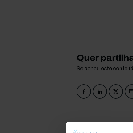
Quer partilh
Se achou este conteúdo