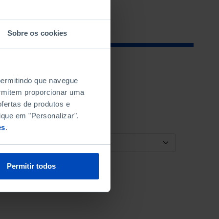
Sobre os cookies
 permitindo que navegue
permitem proporcionar uma
fertas de produtos e
ique em "Personalizar".
es
.
ORDENAR POR
Permitir todos