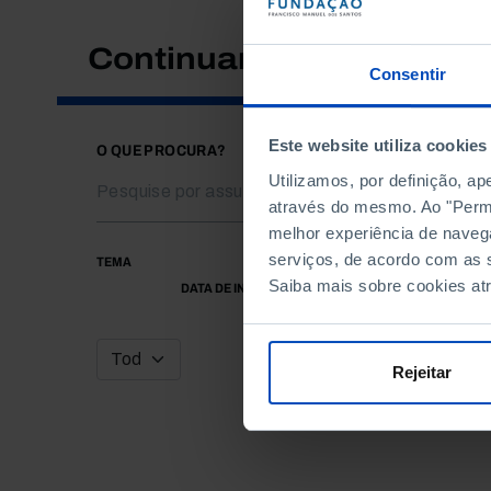
Continuar a pesquisar
Consentir
Este website utiliza cookies
O QUE PROCURA?
Utilizamos, por definição, a
através do mesmo. Ao "Permit
melhor experiência de naveg
serviços, de acordo com as s
TEMA
Saiba mais sobre cookies at
DATA DE INÍCIO
Rejeitar