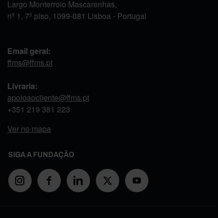
Largo Monterroio Mascarenhas,
nº 1, 7º piso, 1099-081 Lisboa - Portugal
Email geral:
ffms@ffms.pt
Livraria:
apoioaocliente@ffms.pt
+351
219 381 223
Ver no mapa
SIGA A FUNDAÇÃO