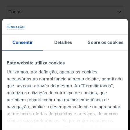
DATA DE INÍCIO
DATA DE FIM
Consentir
Detalhes
Sobre os cookies
ORDENAR POR
Este website utiliza cookies
Utilizamos, por definição, apenas os cookies
necessários ao normal funcionamento do site, permitindo
que navegue através do mesmo. Ao "Permitir todos",
autoriza a utilização de outro tipo de cookies, que
permitem proporcionar uma melhor experiência de
navegação, avaliar o desempenho do site ou apresentar
as melhores ofertas de produtos e serviços, de acordo
com as suas preferências. Se pretender escolher os
tipos de cookies, clique em "Personalizar". Saiba mais