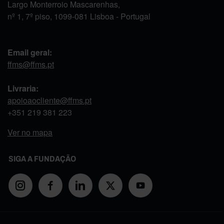
Largo Monterroio Mascarenhas,
nº 1, 7º piso, 1099-081 Lisboa - Portugal
Email geral:
ffms@ffms.pt
Livraria:
apoioaocliente@ffms.pt
+351
219 381 223
Ver no mapa
SIGA A FUNDAÇÃO