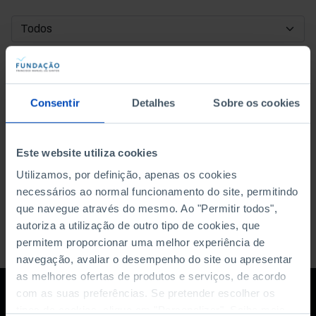
DATA DE INÍCIO
DATA DE FIM
Consentir
Detalhes
Sobre os cookies
ORDENAR POR
Este website utiliza cookies
Utilizamos, por definição, apenas os cookies
necessários ao normal funcionamento do site, permitindo
que navegue através do mesmo. Ao "Permitir todos",
autoriza a utilização de outro tipo de cookies, que
permitem proporcionar uma melhor experiência de
navegação, avaliar o desempenho do site ou apresentar
as melhores ofertas de produtos e serviços, de acordo
com as suas preferências. Se pretender escolher os
tipos de cookies, clique em "Personalizar". Saiba mais