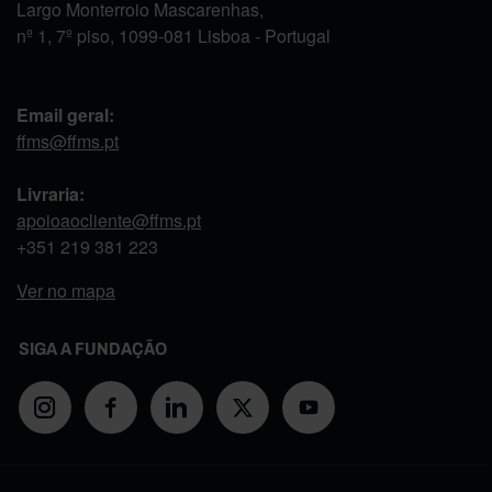
Largo Monterroio Mascarenhas,
nº 1, 7º piso, 1099-081 Lisboa - Portugal
Email geral:
ffms@ffms.pt
Livraria:
apoioaocliente@ffms.pt
+351
219 381 223
Ver no mapa
SIGA A FUNDAÇÃO