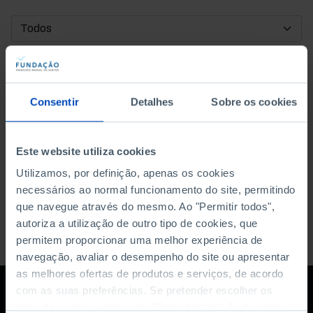
DATA DE INÍCIO
DATA DE FIM
Consentir
Detalhes
Sobre os cookies
ORDENAR POR
Este website utiliza cookies
Utilizamos, por definição, apenas os cookies
necessários ao normal funcionamento do site, permitindo
que navegue através do mesmo. Ao "Permitir todos",
autoriza a utilização de outro tipo de cookies, que
permitem proporcionar uma melhor experiência de
navegação, avaliar o desempenho do site ou apresentar
as melhores ofertas de produtos e serviços, de acordo
com as suas preferências. Se pretender escolher os
tipos de cookies, clique em "Personalizar". Saiba mais