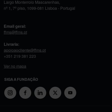
Largo Monterroio Mascarenhas,
nº 1, 7º piso, 1099-081 Lisboa - Portugal
Email geral:
ffms@ffms.pt
Livraria:
apoioaocliente@ffms.pt
+351
219 381 223
Ver no mapa
SIGA A FUNDAÇÃO