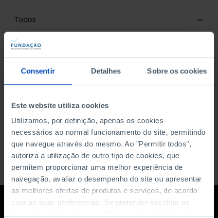
DATA DE INÍCIO
DATA DE FIM
Consentir
Detalhes
Sobre os cookies
ORDENAR POR
Este website utiliza cookies
Utilizamos, por definição, apenas os cookies
necessários ao normal funcionamento do site, permitindo
que navegue através do mesmo. Ao "Permitir todos",
autoriza a utilização de outro tipo de cookies, que
permitem proporcionar uma melhor experiência de
navegação, avaliar o desempenho do site ou apresentar
as melhores ofertas de produtos e serviços, de acordo
com as suas preferências. Se pretender escolher os
tipos de cookies, clique em "Personalizar". Saiba mais