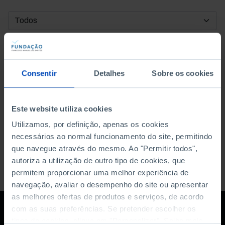
DATA DE INÍCIO
DATA DE FIM
Consentir
Detalhes
Sobre os cookies
ORDENAR POR
Este website utiliza cookies
Utilizamos, por definição, apenas os cookies
necessários ao normal funcionamento do site, permitindo
que navegue através do mesmo. Ao "Permitir todos",
autoriza a utilização de outro tipo de cookies, que
permitem proporcionar uma melhor experiência de
navegação, avaliar o desempenho do site ou apresentar
as melhores ofertas de produtos e serviços, de acordo
com as suas preferências. Se pretender escolher os
tipos de cookies, clique em "Personalizar". Saiba mais