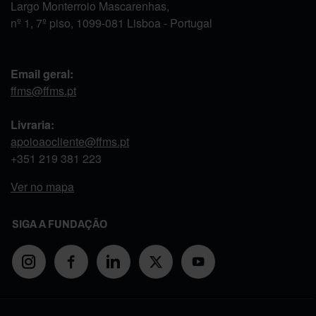
Largo Monterroio Mascarenhas,
nº 1, 7º piso, 1099-081 Lisboa - Portugal
Email geral:
ffms@ffms.pt
Livraria:
apoioaocliente@ffms.pt
+351
219 381 223
Ver no mapa
SIGA A FUNDAÇÃO