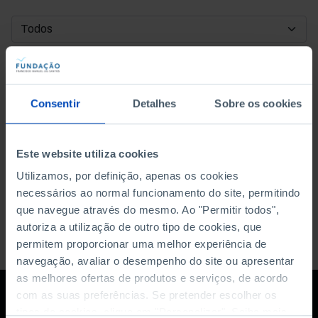
DATA DE INÍCIO
DATA DE FIM
Consentir
Detalhes
Sobre os cookies
ORDENAR POR
Este website utiliza cookies
Utilizamos, por definição, apenas os cookies
necessários ao normal funcionamento do site, permitindo
que navegue através do mesmo. Ao "Permitir todos",
autoriza a utilização de outro tipo de cookies, que
permitem proporcionar uma melhor experiência de
navegação, avaliar o desempenho do site ou apresentar
as melhores ofertas de produtos e serviços, de acordo
com as suas preferências. Se pretender escolher os
tipos de cookies, clique em "Personalizar". Saiba mais