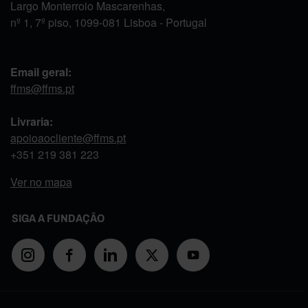
Largo Monterroio Mascarenhas,
nº 1, 7º piso, 1099-081 Lisboa - Portugal
Email geral:
ffms@ffms.pt
Livraria:
apoioaocliente@ffms.pt
+351
219 381 223
Ver no mapa
SIGA A FUNDAÇÃO