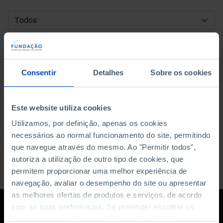
DATA DE INÍCIO
DATA DE FIM
Consentir
Detalhes
Sobre os cookies
ORDENAR POR
Este website utiliza cookies
Utilizamos, por definição, apenas os cookies
necessários ao normal funcionamento do site, permitindo
que navegue através do mesmo. Ao "Permitir todos",
autoriza a utilização de outro tipo de cookies, que
permitem proporcionar uma melhor experiência de
navegação, avaliar o desempenho do site ou apresentar
as melhores ofertas de produtos e serviços, de acordo
com as suas preferências. Se pretender escolher os
tipos de cookies, clique em "Personalizar". Saiba mais