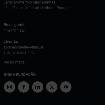
Largo Monterroio Mascarenhas,
nº 1, 7º piso, 1099-081 Lisboa - Portugal
Email geral:
ffms@ffms.pt
Livraria:
apoioaocliente@ffms.pt
+351
219 381 223
Ver no mapa
SIGA A FUNDAÇÃO