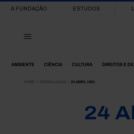
Main navigation
A FUNDAÇÃO
ESTUDOS
Themes Menu
AMBIENTE
CIÊNCIA
CULTURA
DIREITOS E D
HOME
CRONOLOGIAS
24 ABRIL 1981
24 A