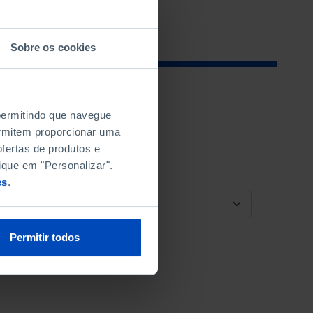
Sobre os cookies
 permitindo que navegue
permitem proporcionar uma
fertas de produtos e
ique em "Personalizar".
es
.
ORDENAR POR
Permitir todos