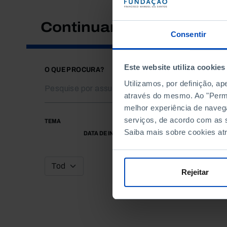
Continuar a pesquisar
Consentir
Este website utiliza cookies
O QUE PROCURA?
Utilizamos, por definição, a
através do mesmo. Ao "Permit
melhor experiência de naveg
serviços, de acordo com as s
TEMA
Saiba mais sobre cookies at
DATA DE INÍCIO
Rejeitar