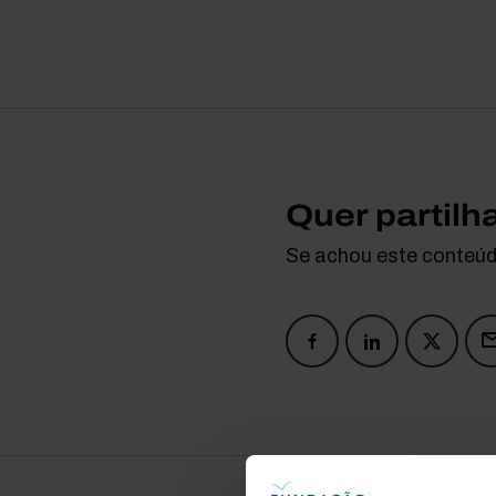
Quer partilh
Se achou este conteúdo