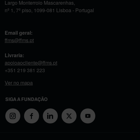
Largo Monterroio Mascarenhas,
nº 1, 7º piso, 1099-081 Lisboa - Portugal
Email geral:
ffms@ffms.pt
Livraria:
apoioaocliente@ffms.pt
+351
219 381 223
Ver no mapa
SIGA A FUNDAÇÃO