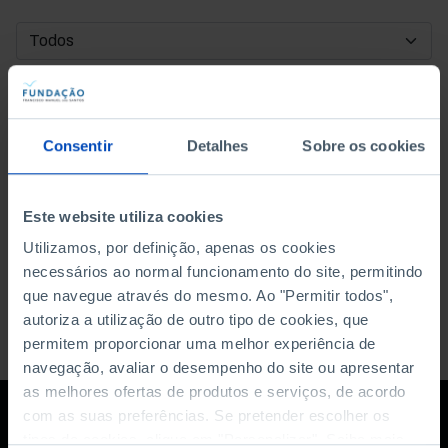
DATA DE INÍCIO
DATA DE FIM
Consentir
Detalhes
Sobre os cookies
ORDENAR POR
Este website utiliza cookies
Utilizamos, por definição, apenas os cookies
necessários ao normal funcionamento do site, permitindo
que navegue através do mesmo. Ao "Permitir todos",
autoriza a utilização de outro tipo de cookies, que
permitem proporcionar uma melhor experiência de
navegação, avaliar o desempenho do site ou apresentar
as melhores ofertas de produtos e serviços, de acordo
com as suas preferências. Se pretender escolher os
tipos de cookies, clique em "Personalizar". Saiba mais