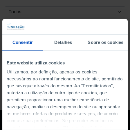
DATA DE INÍCIO
DATA DE FIM
Consentir
Detalhes
Sobre os cookies
ORDENAR POR
Este website utiliza cookies
Utilizamos, por definição, apenas os cookies
necessários ao normal funcionamento do site, permitindo
que navegue através do mesmo. Ao "Permitir todos",
autoriza a utilização de outro tipo de cookies, que
permitem proporcionar uma melhor experiência de
navegação, avaliar o desempenho do site ou apresentar
as melhores ofertas de produtos e serviços, de acordo
com as suas preferências. Se pretender escolher os
tipos de cookies, clique em "Personalizar". Saiba mais