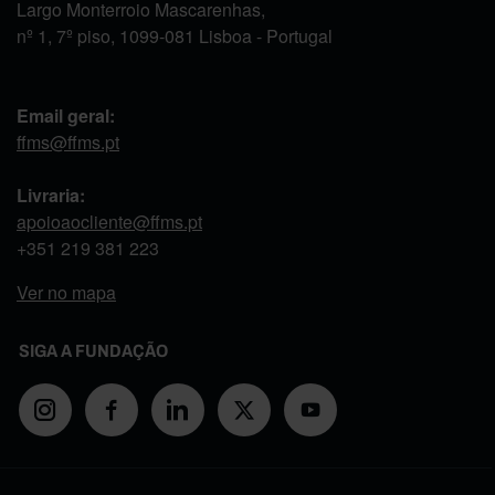
Largo Monterroio Mascarenhas,
nº 1, 7º piso, 1099-081 Lisboa - Portugal
Email geral:
ffms@ffms.pt
Livraria:
apoioaocliente@ffms.pt
+351
219 381 223
Ver no mapa
SIGA A FUNDAÇÃO