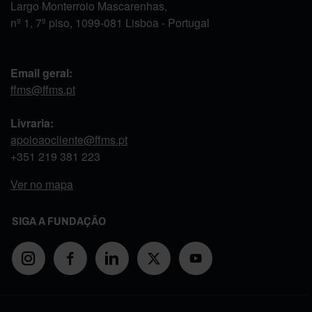
Largo Monterroio Mascarenhas,
nº 1, 7º piso, 1099-081 Lisboa - Portugal
Email geral:
ffms@ffms.pt
Livraria:
apoioaocliente@ffms.pt
+351
219 381 223
Ver no mapa
SIGA A FUNDAÇÃO