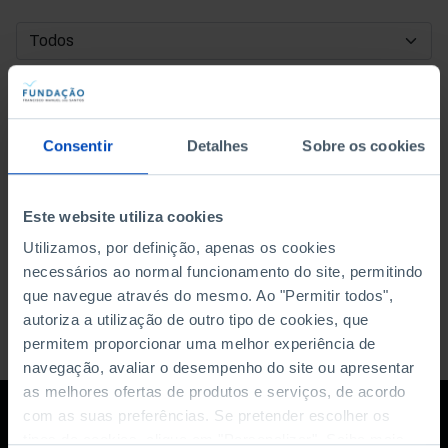
DATA DE INÍCIO
DATA DE FIM
Consentir
Detalhes
Sobre os cookies
ORDENAR POR
Este website utiliza cookies
Utilizamos, por definição, apenas os cookies
necessários ao normal funcionamento do site, permitindo
que navegue através do mesmo. Ao "Permitir todos",
autoriza a utilização de outro tipo de cookies, que
permitem proporcionar uma melhor experiência de
navegação, avaliar o desempenho do site ou apresentar
as melhores ofertas de produtos e serviços, de acordo
com as suas preferências. Se pretender escolher os
tipos de cookies, clique em "Personalizar". Saiba mais