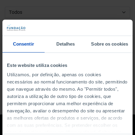
DATA DE INÍCIO
DATA DE FIM
Consentir
Detalhes
Sobre os cookies
ORDENAR POR
Este website utiliza cookies
Utilizamos, por definição, apenas os cookies
necessários ao normal funcionamento do site, permitindo
que navegue através do mesmo. Ao "Permitir todos",
autoriza a utilização de outro tipo de cookies, que
permitem proporcionar uma melhor experiência de
navegação, avaliar o desempenho do site ou apresentar
as melhores ofertas de produtos e serviços, de acordo
com as suas preferências. Se pretender escolher os
tipos de cookies, clique em "Personalizar". Saiba mais