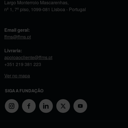
Largo Monterroio Mascarenhas,
nº 1, 7º piso, 1099-081 Lisboa - Portugal
Email geral:
ffms@ffms.pt
Livraria:
apoioaocliente@ffms.pt
+351
219 381 223
Ver no mapa
SIGA A FUNDAÇÃO