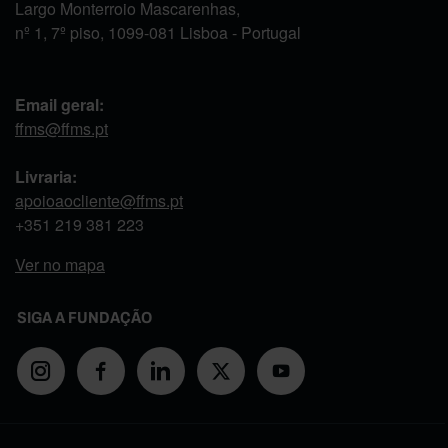
Largo Monterroio Mascarenhas,
nº 1, 7º piso, 1099-081 Lisboa - Portugal
Email geral:
ffms@ffms.pt
Livraria:
apoioaocliente@ffms.pt
+351
219 381 223
Ver no mapa
SIGA A FUNDAÇÃO