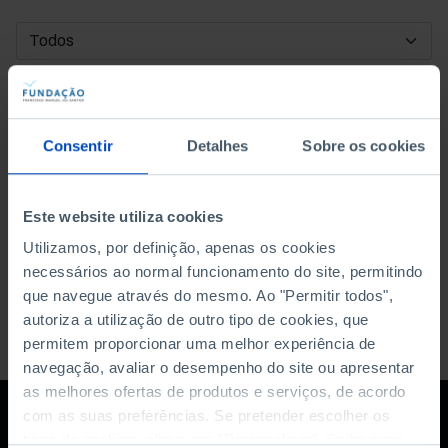
DATA DE INÍCIO
DATA DE FIM
Consentir
Detalhes
Sobre os cookies
ORDENAR POR
Este website utiliza cookies
Utilizamos, por definição, apenas os cookies
necessários ao normal funcionamento do site, permitindo
que navegue através do mesmo. Ao "Permitir todos",
autoriza a utilização de outro tipo de cookies, que
permitem proporcionar uma melhor experiência de
navegação, avaliar o desempenho do site ou apresentar
as melhores ofertas de produtos e serviços, de acordo
com as suas preferências. Se pretender escolher os
tipos de cookies, clique em "Personalizar". Saiba mais