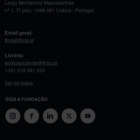
Largo Monterroio Mascarenhas,
nº 1, 7º piso, 1099-081 Lisboa - Portugal
Email geral:
ffms@ffms.pt
Livraria:
apoioaocliente@ffms.pt
+351
219 381 223
Ver no mapa
SIGA A FUNDAÇÃO