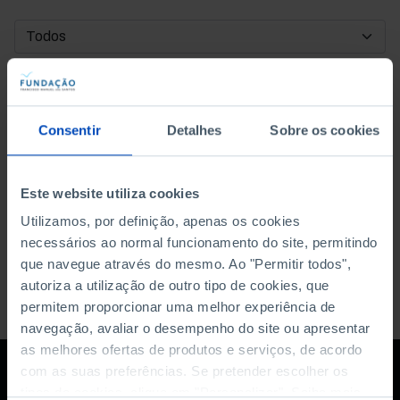
DATA DE INÍCIO
DATA DE FIM
Consentir
Detalhes
Sobre os cookies
ORDENAR POR
Este website utiliza cookies
Utilizamos, por definição, apenas os cookies
necessários ao normal funcionamento do site, permitindo
que navegue através do mesmo. Ao "Permitir todos",
autoriza a utilização de outro tipo de cookies, que
permitem proporcionar uma melhor experiência de
navegação, avaliar o desempenho do site ou apresentar
as melhores ofertas de produtos e serviços, de acordo
com as suas preferências. Se pretender escolher os
tipos de cookies, clique em "Personalizar". Saiba mais