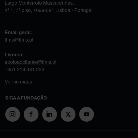
Largo Monterroio Mascarenhas,
nº 1, 7º piso, 1099-081 Lisboa - Portugal
Email geral:
ffms@ffms.pt
Livraria:
apoioaocliente@ffms.pt
+351
219 381 223
Ver no mapa
SIGA A FUNDAÇÃO