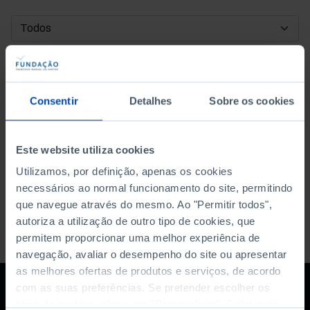
DATA DE INÍCIO
DATA DE FIM
Consentir
Detalhes
Sobre os cookies
ORDENAR POR
Este website utiliza cookies
Utilizamos, por definição, apenas os cookies
necessários ao normal funcionamento do site, permitindo
que navegue através do mesmo. Ao "Permitir todos",
autoriza a utilização de outro tipo de cookies, que
permitem proporcionar uma melhor experiência de
navegação, avaliar o desempenho do site ou apresentar
as melhores ofertas de produtos e serviços, de acordo
com as suas preferências. Se pretender escolher os
tipos de cookies, clique em "Personalizar". Saiba mais