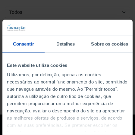
DATA DE INÍCIO
DATA DE FIM
Consentir
Detalhes
Sobre os cookies
ORDENAR POR
Este website utiliza cookies
Utilizamos, por definição, apenas os cookies
necessários ao normal funcionamento do site, permitindo
que navegue através do mesmo. Ao "Permitir todos",
autoriza a utilização de outro tipo de cookies, que
permitem proporcionar uma melhor experiência de
navegação, avaliar o desempenho do site ou apresentar
as melhores ofertas de produtos e serviços, de acordo
com as suas preferências. Se pretender escolher os
tipos de cookies, clique em "Personalizar". Saiba mais