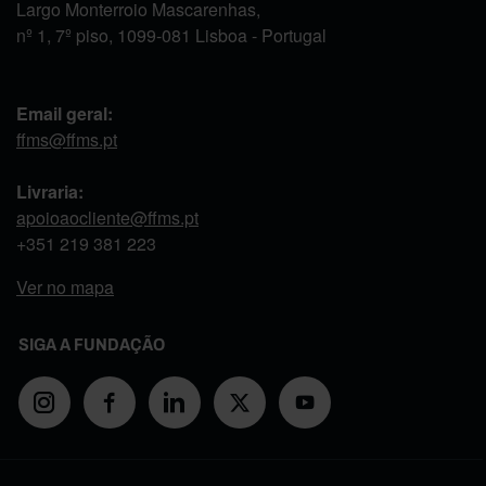
Largo Monterroio Mascarenhas,
nº 1, 7º piso, 1099-081 Lisboa - Portugal
Email geral:
ffms@ffms.pt
Livraria:
apoioaocliente@ffms.pt
+351
219 381 223
Ver no mapa
SIGA A FUNDAÇÃO