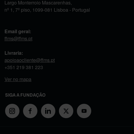
Largo Monterroio Mascarenhas,
nº 1, 7º piso, 1099-081 Lisboa - Portugal
Email geral:
ffms@ffms.pt
Livraria:
apoioaocliente@ffms.pt
+351
219 381 223
Ver no mapa
SIGA A FUNDAÇÃO