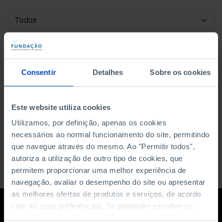
DATA DE INÍCIO
DATA DE FIM
Consentir
Detalhes
Sobre os cookies
ORDENAR POR
Este website utiliza cookies
Utilizamos, por definição, apenas os cookies
necessários ao normal funcionamento do site, permitindo
que navegue através do mesmo. Ao "Permitir todos",
autoriza a utilização de outro tipo de cookies, que
permitem proporcionar uma melhor experiência de
navegação, avaliar o desempenho do site ou apresentar
as melhores ofertas de produtos e serviços, de acordo
com as suas preferências. Se pretender escolher os
tipos de cookies, clique em "Personalizar". Saiba mais