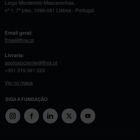
Largo Monterroio Mascarenhas,
nº 1, 7º piso, 1099-081 Lisboa - Portugal
Email geral:
ffms@ffms.pt
Livraria:
apoioaocliente@ffms.pt
+351
219 381 223
Ver no mapa
SIGA A FUNDAÇÃO