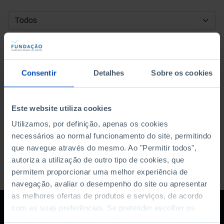
DATA DE INÍCIO
DATA DE FIM
Consentir
Detalhes
Sobre os cookies
ORDENAR POR
Este website utiliza cookies
Utilizamos, por definição, apenas os cookies
necessários ao normal funcionamento do site, permitindo
que navegue através do mesmo. Ao "Permitir todos",
autoriza a utilização de outro tipo de cookies, que
permitem proporcionar uma melhor experiência de
navegação, avaliar o desempenho do site ou apresentar
as melhores ofertas de produtos e serviços, de acordo
com as suas preferências. Se pretender escolher os
tipos de cookies, clique em "Personalizar". Saiba mais