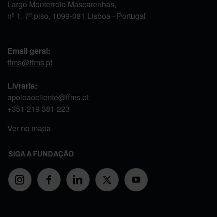
Largo Monterroio Mascarenhas,
nº 1, 7º piso, 1099-081 Lisboa - Portugal
Email geral:
ffms@ffms.pt
Livraria:
apoioaocliente@ffms.pt
+351
219 381 223
Ver no mapa
SIGA A FUNDAÇÃO