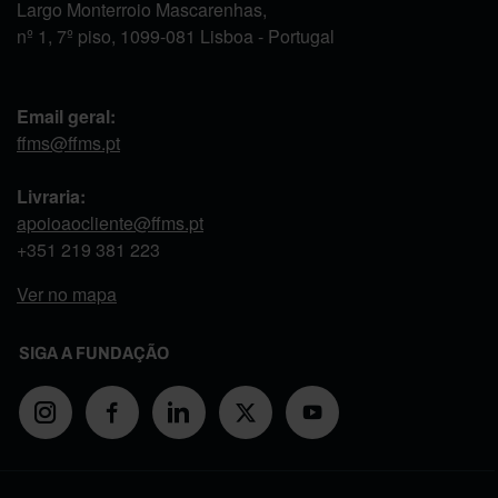
Largo Monterroio Mascarenhas,
nº 1, 7º piso, 1099-081 Lisboa - Portugal
Email geral:
ffms@ffms.pt
Livraria:
apoioaocliente@ffms.pt
+351
219 381 223
Ver no mapa
SIGA A FUNDAÇÃO