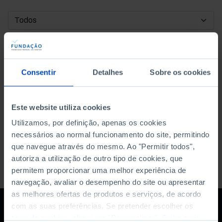
DATA DE INÍCIO
DATA DE FIM
Consentir
Detalhes
Sobre os cookies
ORDENAR POR
Este website utiliza cookies
Utilizamos, por definição, apenas os cookies
necessários ao normal funcionamento do site, permitindo
que navegue através do mesmo. Ao "Permitir todos",
autoriza a utilização de outro tipo de cookies, que
permitem proporcionar uma melhor experiência de
navegação, avaliar o desempenho do site ou apresentar
as melhores ofertas de produtos e serviços, de acordo
com as suas preferências. Se pretender escolher os
tipos de cookies, clique em "Personalizar". Saiba mais