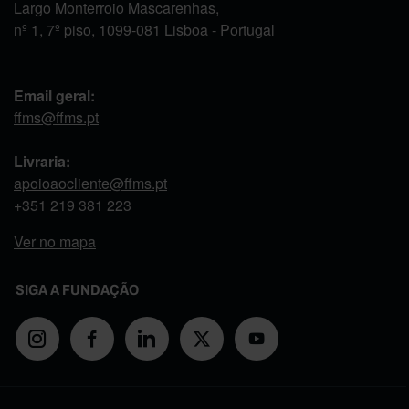
Largo Monterroio Mascarenhas,
nº 1, 7º piso, 1099-081 Lisboa - Portugal
Email geral:
ffms@ffms.pt
Livraria:
apoioaocliente@ffms.pt
+351
219 381 223
Ver no mapa
SIGA A FUNDAÇÃO