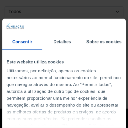
DATA DE INÍCIO
DATA DE FIM
Consentir
Detalhes
Sobre os cookies
ORDENAR POR
Este website utiliza cookies
Utilizamos, por definição, apenas os cookies
necessários ao normal funcionamento do site, permitindo
que navegue através do mesmo. Ao "Permitir todos",
autoriza a utilização de outro tipo de cookies, que
permitem proporcionar uma melhor experiência de
navegação, avaliar o desempenho do site ou apresentar
as melhores ofertas de produtos e serviços, de acordo
com as suas preferências. Se pretender escolher os
tipos de cookies, clique em "Personalizar". Saiba mais