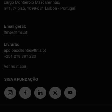
Largo Monterroio Mascarenhas,
nº 1, 7º piso, 1099-081 Lisboa - Portugal
Email geral:
ffms@ffms.pt
Livraria:
apoioaocliente@ffms.pt
+351
219 381 223
Ver no mapa
SIGA A FUNDAÇÃO