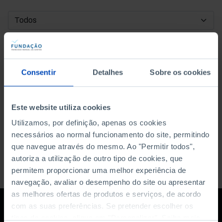
DATA DE INÍCIO
DATA DE FIM
Consentir
Detalhes
Sobre os cookies
ORDENAR POR
Este website utiliza cookies
Utilizamos, por definição, apenas os cookies
necessários ao normal funcionamento do site, permitindo
que navegue através do mesmo. Ao "Permitir todos",
autoriza a utilização de outro tipo de cookies, que
permitem proporcionar uma melhor experiência de
navegação, avaliar o desempenho do site ou apresentar
as melhores ofertas de produtos e serviços, de acordo
com as suas preferências. Se pretender escolher os
tipos de cookies, clique em "Personalizar". Saiba mais