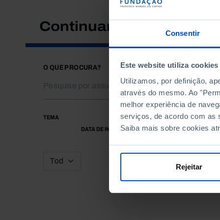
Continuar a pesquisar
Consentir
Este website utiliza cookies
O QUE PROCURA?
Utilizamos, por definição, a
através do mesmo. Ao "Permit
melhor experiência de naveg
serviços, de acordo com as s
TEMA
Saiba mais sobre cookies at
DATA DE INÍCIO
Rejeitar