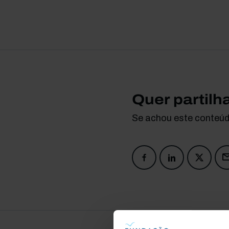
Quer partilh
Se achou este conteúdo