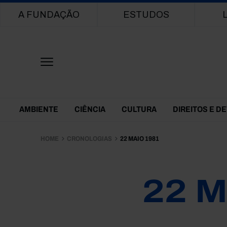
Main navigation
A FUNDAÇÃO
ESTUDOS
Themes Menu
AMBIENTE
CIÊNCIA
CULTURA
DIREITOS E D
HOME
CRONOLOGIAS
22 MAIO 1981
22 M