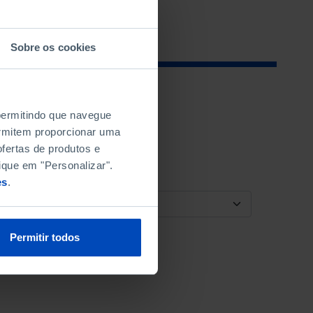
Sobre os cookies
 permitindo que navegue
permitem proporcionar uma
fertas de produtos e
ique em "Personalizar".
es
.
ORDENAR POR
Permitir todos