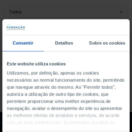
DATA DE INÍCIO
DATA DE FIM
Consentir
Detalhes
Sobre os cookies
ORDENAR POR
Este website utiliza cookies
Utilizamos, por definição, apenas os cookies
necessários ao normal funcionamento do site, permitindo
que navegue através do mesmo. Ao "Permitir todos",
autoriza a utilização de outro tipo de cookies, que
permitem proporcionar uma melhor experiência de
navegação, avaliar o desempenho do site ou apresentar
as melhores ofertas de produtos e serviços, de acordo
com as suas preferências. Se pretender escolher os
tipos de cookies, clique em "Personalizar". Saiba mais