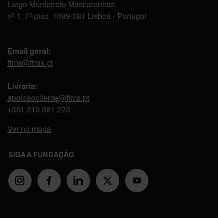
Largo Monterroio Mascarenhas,
nº 1, 7º piso, 1099-081 Lisboa - Portugal
Email geral:
ffms@ffms.pt
Livraria:
apoioaocliente@ffms.pt
+351
219 381 223
Ver no mapa
SIGA A FUNDAÇÃO