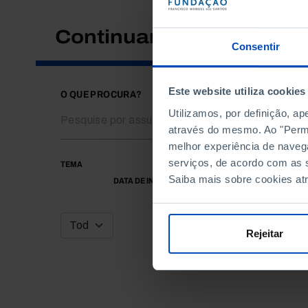
Continuar a pesquisar
Consentir
Este website utiliza cookies
O QUE PROCURA?
Utilizamos, por definição, a
através do mesmo. Ao "Permit
melhor experiência de naveg
serviços, de acordo com as s
TEMA
Saiba mais sobre cookies at
DATA DE INÍCIO
Rejeitar