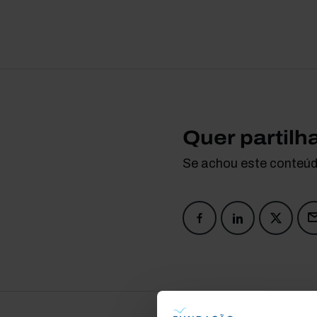
Quer partilh
Se achou este conteúdo