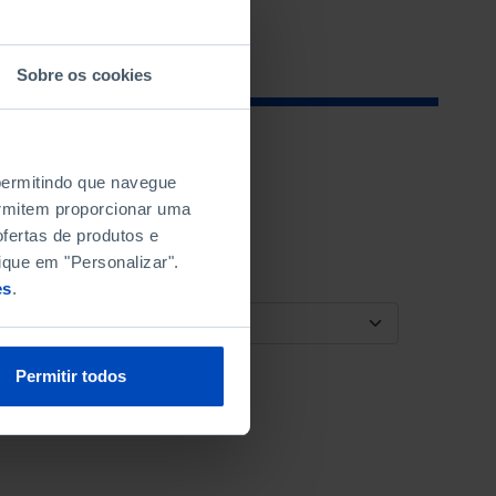
Sobre os cookies
 permitindo que navegue
permitem proporcionar uma
fertas de produtos e
ique em "Personalizar".
es
.
ORDENAR POR
Permitir todos