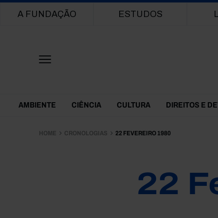
Main navigation
A FUNDAÇÃO
ESTUDOS
Themes Menu
AMBIENTE
CIÊNCIA
CULTURA
DIREITOS E D
HOME
CRONOLOGIAS
22 FEVEREIRO 1980
22 F