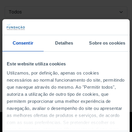
DATA DE INÍCIO
DATA DE FIM
Consentir
Detalhes
Sobre os cookies
ORDENAR POR
Este website utiliza cookies
Utilizamos, por definição, apenas os cookies
necessários ao normal funcionamento do site, permitindo
que navegue através do mesmo. Ao "Permitir todos",
autoriza a utilização de outro tipo de cookies, que
permitem proporcionar uma melhor experiência de
navegação, avaliar o desempenho do site ou apresentar
as melhores ofertas de produtos e serviços, de acordo
com as suas preferências. Se pretender escolher os
tipos de cookies, clique em "Personalizar". Saiba mais