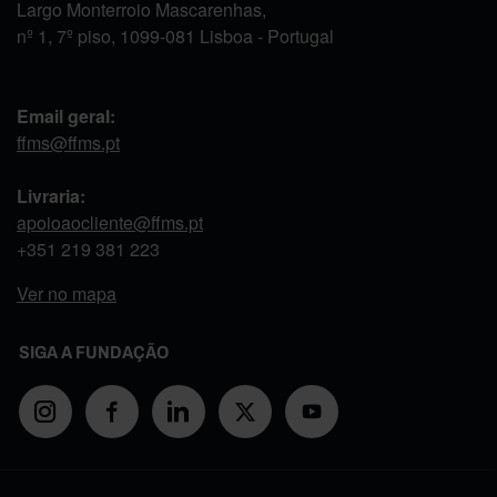
Largo Monterroio Mascarenhas,
nº 1, 7º piso, 1099-081 Lisboa - Portugal
Email geral:
ffms@ffms.pt
Livraria:
apoioaocliente@ffms.pt
+351
219 381 223
Ver no mapa
SIGA A FUNDAÇÃO