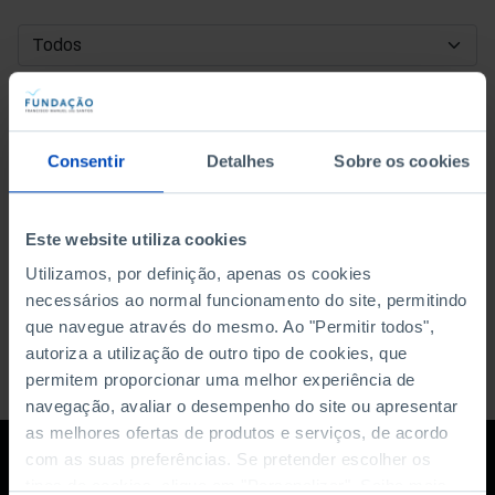
DATA DE INÍCIO
DATA DE FIM
Consentir
Detalhes
Sobre os cookies
ORDENAR POR
Este website utiliza cookies
Utilizamos, por definição, apenas os cookies
necessários ao normal funcionamento do site, permitindo
que navegue através do mesmo. Ao "Permitir todos",
autoriza a utilização de outro tipo de cookies, que
permitem proporcionar uma melhor experiência de
navegação, avaliar o desempenho do site ou apresentar
as melhores ofertas de produtos e serviços, de acordo
com as suas preferências. Se pretender escolher os
tipos de cookies, clique em "Personalizar". Saiba mais