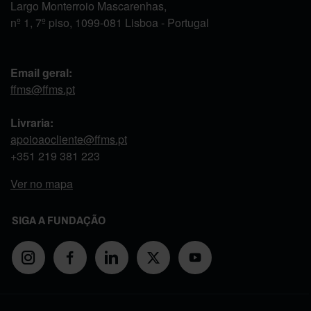
Largo Monterroio Mascarenhas,
nº 1, 7º piso, 1099-081 Lisboa - Portugal
Email geral:
ffms@ffms.pt
Livraria:
apoioaocliente@ffms.pt
+351
219 381 223
Ver no mapa
SIGA A FUNDAÇÃO