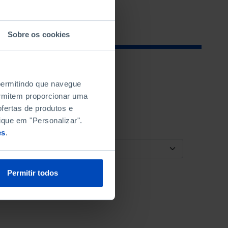
Sobre os cookies
 permitindo que navegue
permitem proporcionar uma
fertas de produtos e
ique em "Personalizar".
es
.
ORDENAR POR
Permitir todos