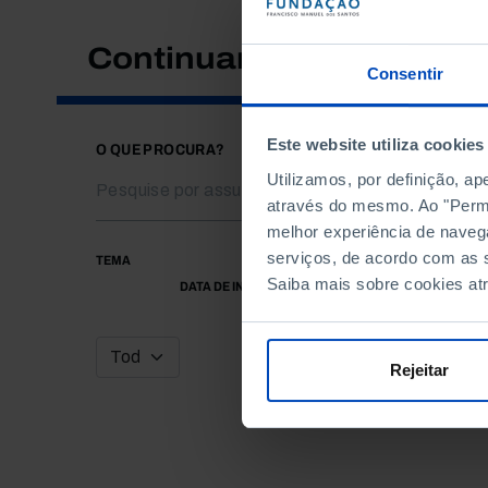
Continuar a pesquisar
Consentir
Este website utiliza cookies
O QUE PROCURA?
Utilizamos, por definição, a
através do mesmo. Ao "Permit
melhor experiência de naveg
serviços, de acordo com as s
TEMA
Saiba mais sobre cookies at
DATA DE INÍCIO
Rejeitar