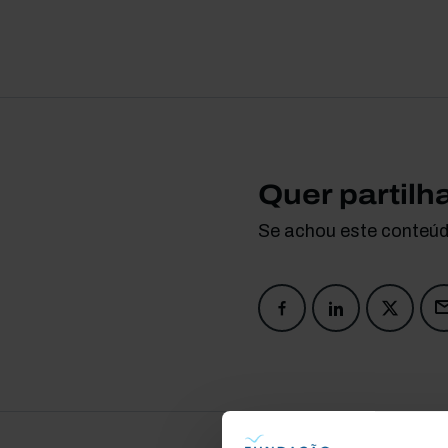
Quer partilh
Se achou este conteúdo